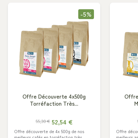
-5%
Offre Découverte 4x500g
Offr
Torréfaction Très...
M
52,54 €
55,30 €
Offre découverte de 4x 500g de nos
Offre déco
Choisissez vot
meilleurs cafés en torréfaction très
meilleurs 