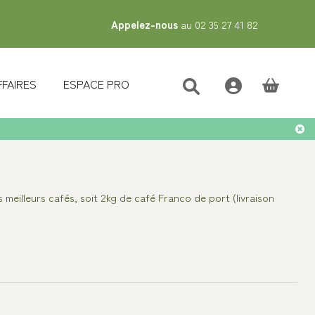
Appelez-nous
au 02 35 27 41 82
FFAIRES
ESPACE PRO
(vide)
meilleurs cafés, soit 2kg de café Franco de port (livraison