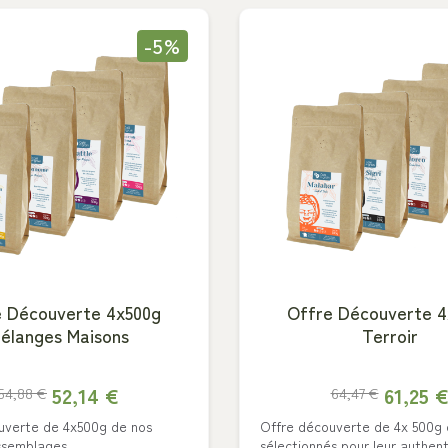
-5%
e Découverte 4x500g
Offre Découverte 4
élanges Maisons
Terroir
52,14 €
61,25 
54,88 €
64,47 €
uverte de 4x500g de nos
Offre découverte de 4x 500g 
re mouture :
Choisissez votre mouture :
assemblages
sélectionnés pour leur authen