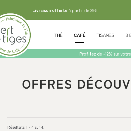
Livraison offerte
à partir de 39€
THÉ
CAFÉ
TISANES
B
Profitez de -12% sur votre
Accueil
>
Café
>
Offres découvertes
OFFRES DÉCOUV
Résultats 1 - 4 sur 4.