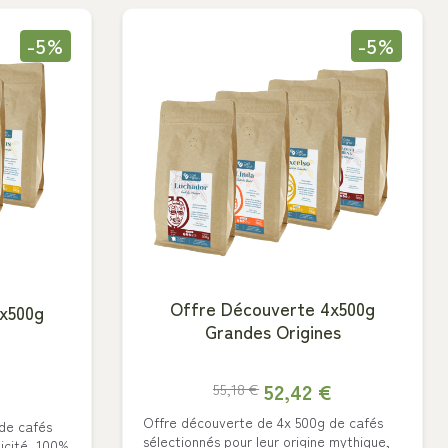
-5%
-5%
Offre Découverte 4x500g
x500g
Grandes Origines
52,42 €
55,18 €
€
Offre découverte de 4x 500g de cafés
de cafés
Choisissez votre mouture :
sélectionnés pour leur origine mythique,
ticité. 100%