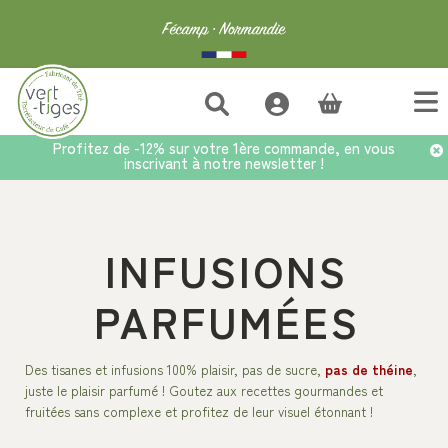
(vide)
Profitez de -12% sur votre 1ère commande, en vous
inscrivant à notre newsletter !
Accueil
>
Tisanes
>
Infusions Parfumées
INFUSIONS
PARFUMÉES
Des tisanes et infusions 100% plaisir, pas de sucre,
pas de théine
,
juste le plaisir parfumé ! Goutez aux recettes gourmandes et
fruitées sans complexe et profitez de leur visuel étonnant !