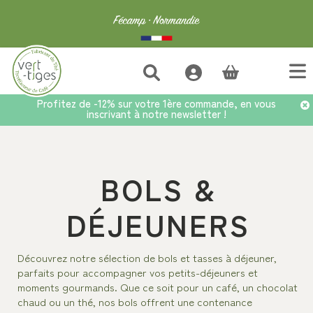
(vide)
Profitez de -12% sur votre 1ère commande, en vous
inscrivant à notre newsletter !
Accueil
>
Accessoires
>
Tasses, Mugs et Bols
>
Bols & Déjeuners
BOLS &
DÉJEUNERS
Découvrez notre sélection de bols et tasses à déjeuner,
parfaits pour accompagner vos petits-déjeuners et
moments gourmands. Que ce soit pour un café, un chocolat
chaud ou un thé, nos bols offrent une contenance