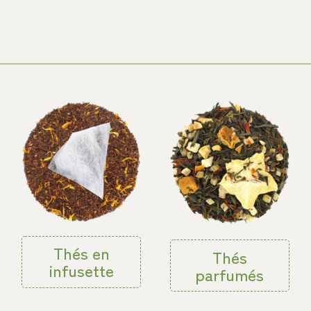
Thés en
Thés
infusette
parfumés