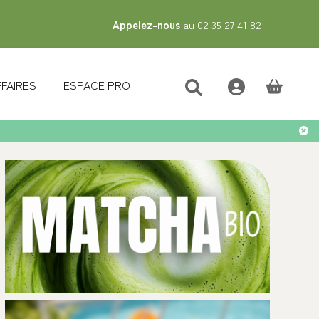
Appelez-nous
au 02 35 27 41 82
FFAIRES
ESPACE PRO
(vide)