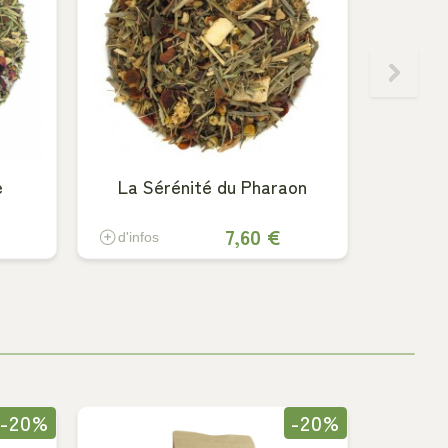
e
La Sérénité du Pharaon
Match
7,60 €
d'infos
d'info
-20%
-20%