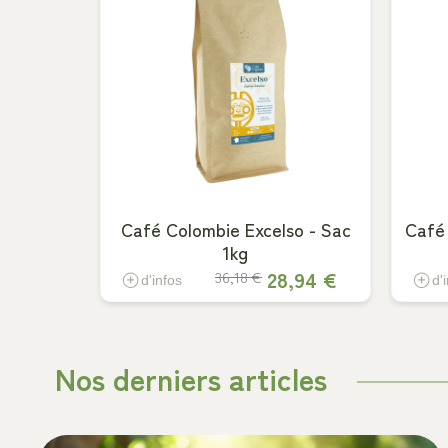
Café Colombie Excelso - Sac
Café 
1kg
28,94 €
36,18 €
d'infos
d'
Nos derniers articles