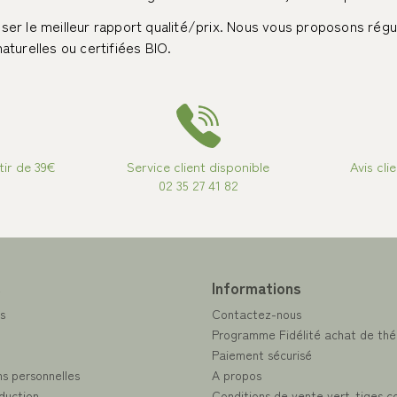
er le meilleur rapport qualité/prix. Nous vous proposons régu
turelles ou certifiées BIO.
tir de 39€
Service client disponible
Avis cli
02 35 27 41 82
e
Informations
s
Contactez-nous
Programme Fidélité achat de thé
Paiement sécurisé
s personnelles
A propos
duction
Conditions de vente vert-tiges.