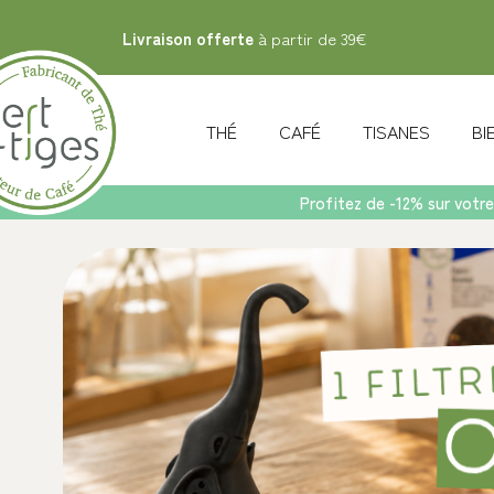
Livraison offerte
à partir de 39€
THÉ
CAFÉ
TISANES
B
Profitez de -12% sur votre