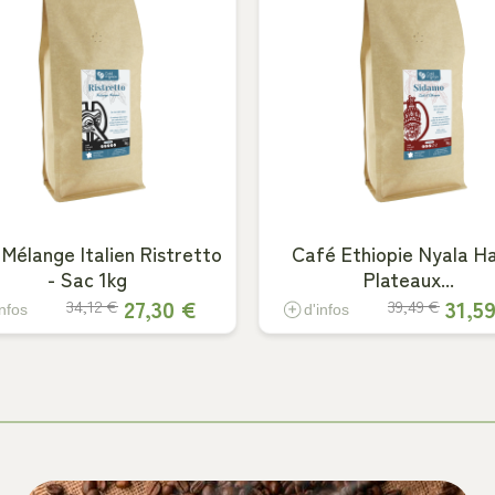
Mélange Italien Ristretto
Café Ethiopie Nyala H
- Sac 1kg
Plateaux...
27,30 €
31,5
34,12 €
39,49 €
infos
d'infos