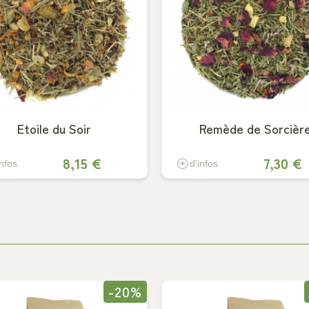
Etoile du Soir
Remède de Sorcièr
8,15 €
7,30 €
infos
d'infos
-20%