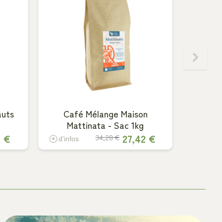
auts
Café Mélange Maison
Café I
Mattinata - Sac 1kg
9 €
27,42 €
34,28 €
d'infos
d'info