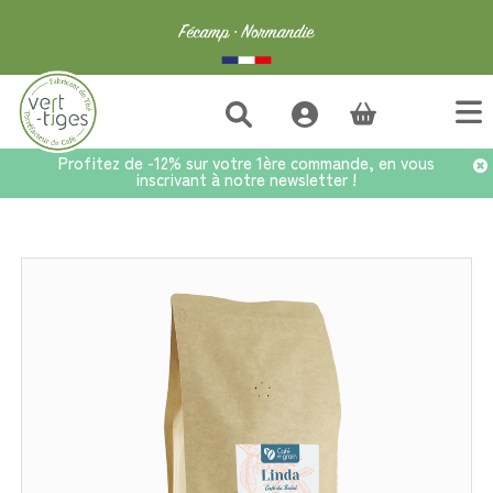
(vide)
Profitez de -12% sur votre 1ère commande, en vous
inscrivant à notre newsletter !
Accueil
>
Café
>
Café au kilo
>
Café Brésil Linda Pur Cerrado - Sac 1kg