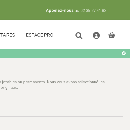
Appelez-nous
au 02 35 27 41 82
FFAIRES
ESPACE PRO
(vide)
s jetables ou permanents. Nous vous avons sélectionné les
 originaux.