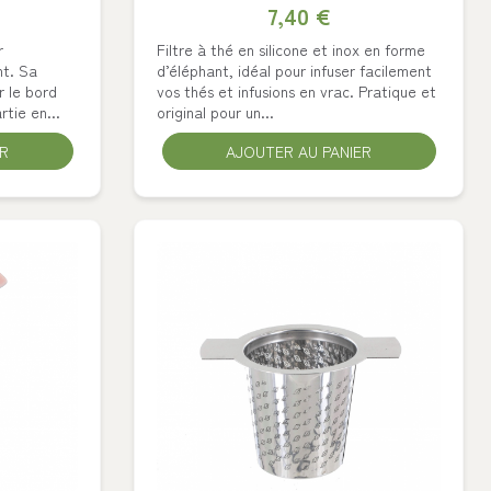
7,40 €
r
Filtre à thé en silicone et inox en forme
nt. Sa
d’éléphant, idéal pour infuser facilement
r le bord
vos thés et infusions en vrac. Pratique et
rtie en...
original pour un...
ER
AJOUTER AU PANIER