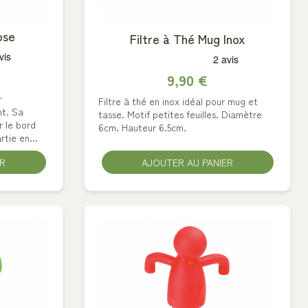
ose
Filtre à Thé Mug Inox
9,90 €
r
Filtre à thé en inox idéal pour mug et
nt. Sa
tasse. Motif petites feuilles. Diamètre
r le bord
6cm. Hauteur 6.5cm.
rtie en...
ER
AJOUTER AU PANIER