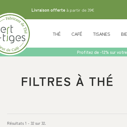
Livraison offerte
à partir de 39€
THÉ
CAFÉ
TISANES
B
Profitez de -12% sur votre
Accueil
>
Accessoires
>
Autour du thé
>
Filtres à Thé
FILTRES À THÉ
Résultats 1 - 32 sur 32.