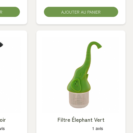
ER
AJOUTER AU PANIER
oir
Filtre Élephant Vert