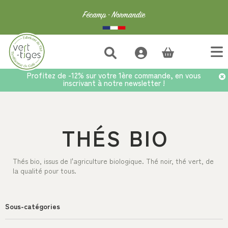
(vide)
Profitez de -12% sur votre 1ère commande, en vous
inscrivant à notre newsletter !
Accueil
>
Thé
>
Thés bio
THÉS BIO
Thés bio, issus de l'agriculture biologique. Thé noir, thé vert, de
la qualité pour tous.
Sous-catégories