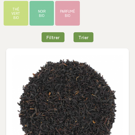
THÉ
NOIR
PARFUMÉ
VERT
BIO
BIO
BIO
Filtrer
Trier