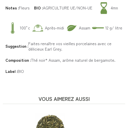
Notes :
Fleurs
BIO :
AGRICULTURE UE/NON-UE
4mn
100°c
Après-midi
Assam
12 g/ litre
Faites renaître vos vieilles porcelaines avec ce
Suggestion :
délicieux Earl Grey.
Composition :
Thé noir* Assam, arôme naturel de bergamote.
Label :
BIO
VOUS AIMEREZ AUSSI