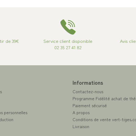
tir de 39€
Service client disponible
Avis cli
02 35 27 41 82
e
Informations
s
Contactez-nous
Programme Fidélité achat de thé
Paiement sécurisé
s personnelles
A propos
duction
Conditions de vente vert-tiges.
Livraison