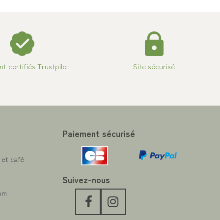
ent certifiés Trustpilot
Site sécurisé
Paiement sécurisé
 et café
Suivez-nous
com