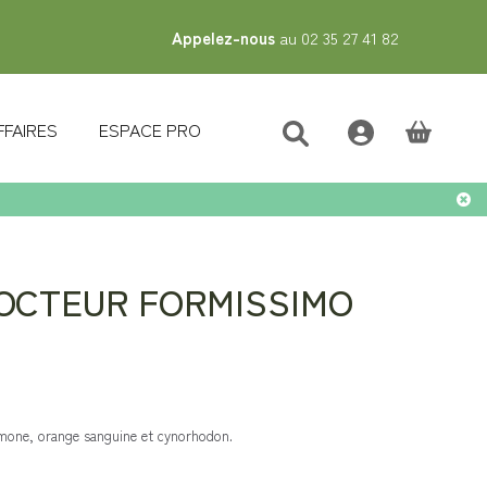
Appelez-nous
au 02 35 27 41 82
FFAIRES
ESPACE PRO
(vide)
DOCTEUR FORMISSIMO
amone, orange sanguine et cynorhodon.