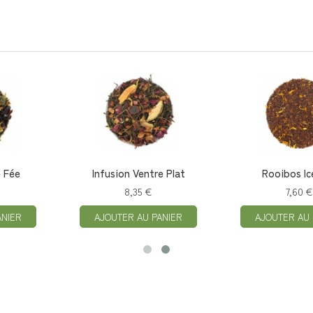
e Fée
Infusion Ventre Plat
Rooibos Ic
8,35 €
7,60 €
ANIER
AJOUTER AU PANIER
AJOUTER AU 