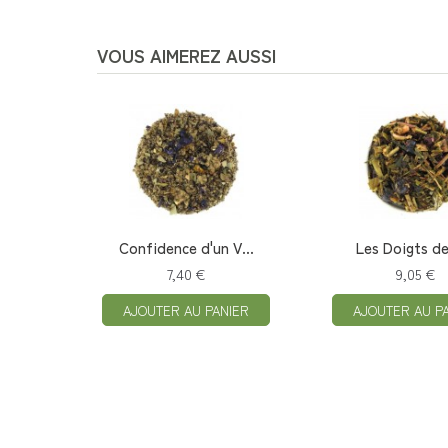
VOUS AIMEREZ AUSSI
h...
Confidence d'un V...
Les Doigts d
7,40 €
9,05 €
IER
AJOUTER AU PANIER
AJOUTER AU P