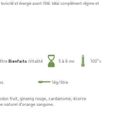
 tonicité et énergie avant l’été. Idéal complément régime et
-être
Bienfaits :
Vitalité
5 à 8 mn
100°c
es
14g/litre
odon fruit, ginseng rouge, cardamome, écorce
me naturel d'orange sanguine.