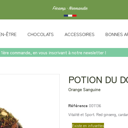
IEN-ÊTRE
CHOCOLATS
ACCESSOIRES
BONNES A
 1ère commande, en vous inscrivant à notre newsletter !
Formissimo
POTION DU 
Orange Sanguine
Référence
001136
Vitalité et Sport. Red ginseng, card
Existe en infusettes