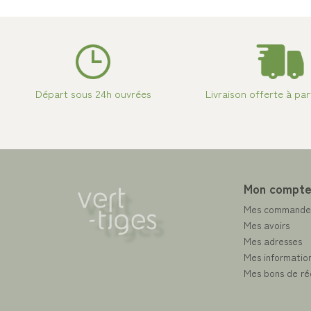
Départ sous 24h ouvrées
Livraison offerte à par
Mon compt
Mes commande
Mes avoirs
Mes adresses
Mes information
Mes bons de ré