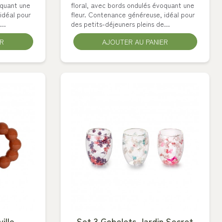
oquant une
floral, avec bords ondulés évoquant une
idéal pour
fleur. Contenance généreuse, idéal pour
..
des petits-déjeuners pleins de...
ER
AJOUTER AU PANIER
ille
Set 3 Gobelets Jardin Secret