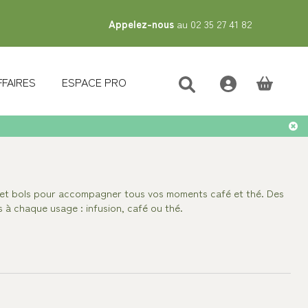
Appelez-nous
au 02 35 27 41 82
FFAIRES
ESPACE PRO
(vide)
 et bols pour accompagner tous vos moments café et thé. Des
 à chaque usage : infusion, café ou thé.