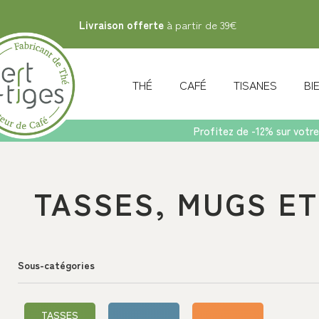
Livraison offerte
à partir de 39€
THÉ
CAFÉ
TISANES
B
Profitez de -12% sur votre
Accueil
>
Accessoires
>
Tasses, Mugs et Bols
TASSES, MUGS ET
Sous-catégories
TASSES