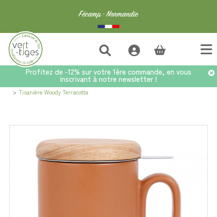
(vide)
Profitez de -12% sur votre 1ère commande, en vous
inscrivant à notre newsletter !
Accueil
>
Accessoires
>
Tasses, Mugs et Bols
>
Tasses & Mugs avec Filtre
>
Tisanière Woody Terracotta