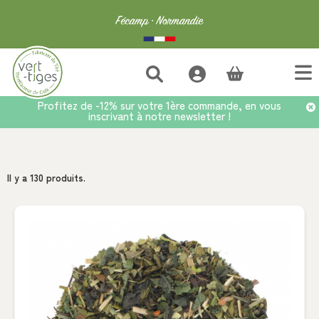
(vide)
Profitez de -12% sur votre 1ère commande, en vous
inscrivant à notre newsletter !
Accueil
>
Sachet
Il y a 130 produits.