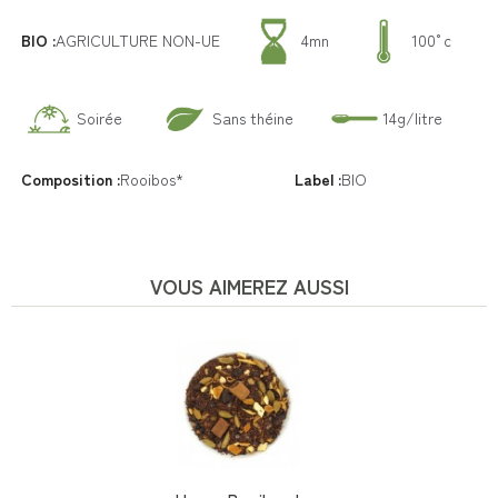
BIO :
AGRICULTURE NON-UE
4mn
100°c
Soirée
Sans théine
14g/litre
Composition :
Rooibos*
Label :
BIO
VOUS AIMEREZ AUSSI