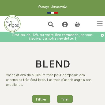
(vide)
Profitez de -12% sur votre 1ère commande, en vous
inscrivant à notre newsletter !
Accueil
>
Thé
>
Thés d'origines
>
Blend
BLEND
Associations de plusieurs thés pour composer des
ensembles très équilibrés. Les thés d'esprit anglais par
excellence.
Filtrer
Trier