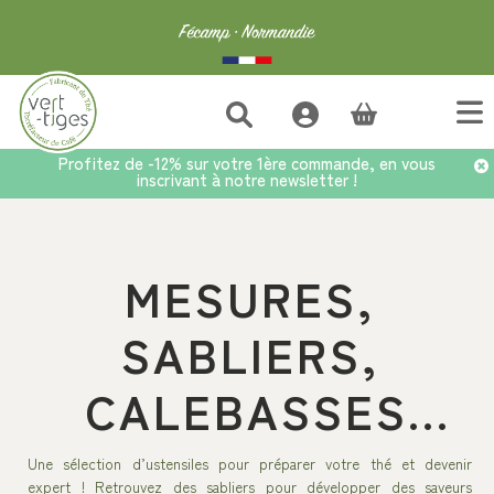
(vide)
Profitez de -12% sur votre 1ère commande, en vous
inscrivant à notre newsletter !
Accueil
>
Accessoires
>
Autour du thé
>
Mesures, Sabliers, Calebasses...
MESURES,
SABLIERS,
CALEBASSES...
Une sélection d’ustensiles pour préparer votre thé et devenir
expert ! Retrouvez des sabliers pour développer des saveurs