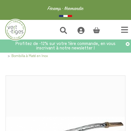
(vide)
Profitez de -12% sur votre 1ère commande, en vous
inscrivant à notre newsletter !
Accueil
>
Accessoires
>
Autour du thé
>
Mesures, Sabliers, Calebasses...
>
Bombilla à Maté en Inox