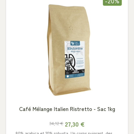
-20%
Café Mélange Italien Ristretto - Sac 1kg
27,30 €
34,12 €
80% arabica et 20% robusta. Un corps puissant, des