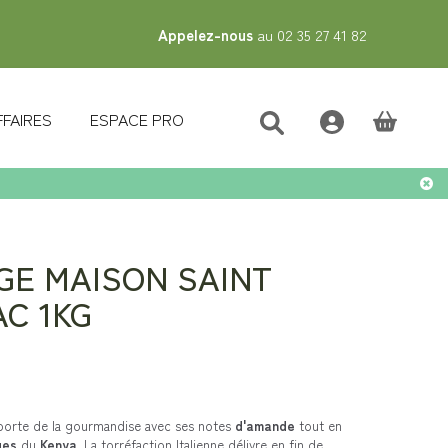
Appelez-nous
au 02 35 27 41 82
FFAIRES
ESPACE PRO
(vide)
GE MAISON SAINT
AC 1KG
apporte de la gourmandise avec ses notes
d'amande
tout en
ges
du
Kenya
. La torréfaction Italienne délivre en fin de