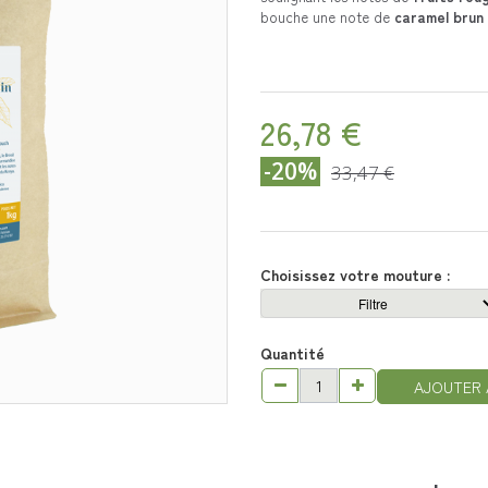
bouche une note de
caramel brun
26,78 €
-20%
33,47 €
Choisissez votre mouture :
Quantité
AJOUTER 