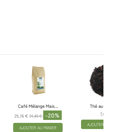
hocolat
Filtres Papier Ta...
 €
5,70 €
U PANIER
AJOUTER AU PANIER