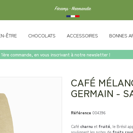
IEN-ÊTRE
CHOCOLATS
ACCESSOIRES
BONNES A
 1ère commande, en vous inscrivant à notre newsletter !
ain - Sac 1kg
CAFÉ MÉLAN
GERMAIN - S
Référence
004396
Café
charnu
et
fruité
, le Brésil 
soulignant les notes de
fruits rou