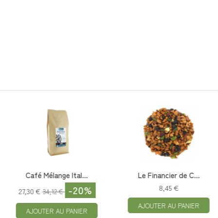
de C...
Café Mélange Mais...
Thé au C
-20%
7,60
25,16 €
31,45 €
PANIER
AJOUTER A
AJOUTER AU PANIER