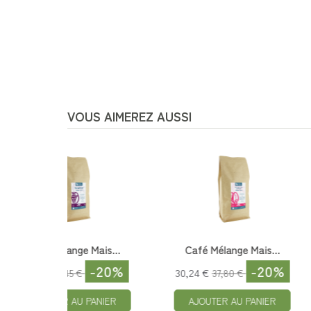
VOUS AIMEREZ AUSSI
ais...
Café Mélange Ital...
Le Financier 
-20%
-20%
8,45 €
27,30 €
34,12 €
AJOUTER AU 
NIER
AJOUTER AU PANIER