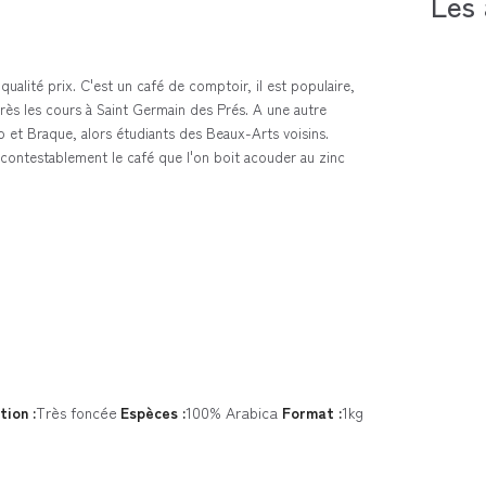
Les 
alité prix. C'est un café de comptoir, il est populaire,
près les cours à Saint Germain des Prés. A une autre
o et Braque, alors étudiants des Beaux-Arts voisins.
contestablement le café que l'on boit acouder au zinc
tion :
Très foncée
Espèces :
100% Arabica
Format :
1kg