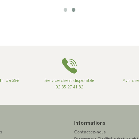
tir de 39€
Service client disponible
Avis cli
02 35 27 41 82
e
Informations
s
Contactez-nous
Programme Fidélité achat de thé