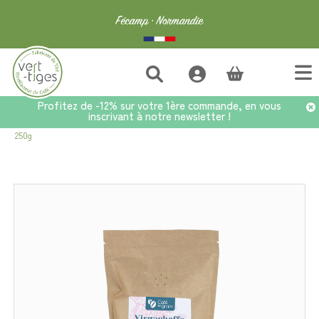
(vide)
Profitez de -12% sur votre 1ère commande, en vous
inscrivant à notre newsletter !
Accueil
>
Café
>
Cafés d'exception
>
Café Ethiopie Yirgacheffe - Sachet
250g