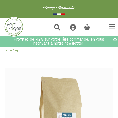
(vide)
Profitez de -12% sur votre 1ère commande, en vous
inscrivant à notre newsletter !
Accueil
>
Café
>
Café au kilo
>
Café Ethiopie Nyala Hauts Plateaux Sidamo
- Sac 1kg