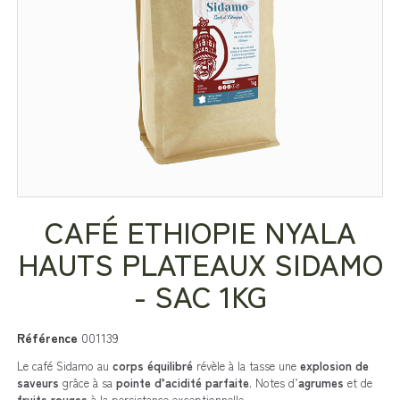
CAFÉ ETHIOPIE NYALA
HAUTS PLATEAUX SIDAMO
- SAC 1KG
Référence
001139
Le café Sidamo au
corps équilibré
révèle à la tasse une
explosion de
saveurs
grâce à sa
pointe d’acidité parfaite
. Notes d’
agrumes
et de
fruits rouges
à la persistance exceptionnelle.