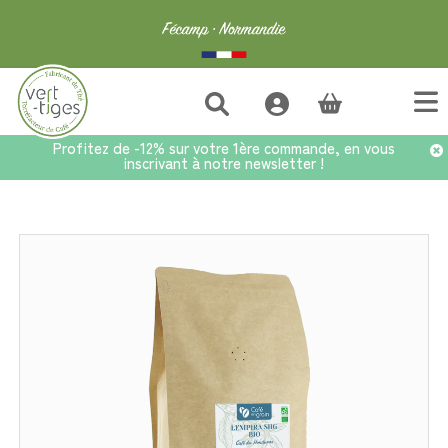
(vide)
Profitez de -12% sur votre 1ère commande, en vous
inscrivant à notre newsletter !
Accueil
>
Café
>
Café au kilo
>
Café Honduras SHG BIO - Sac 1kg