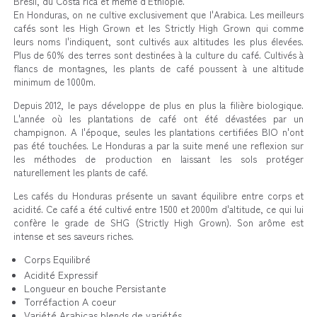
Brésil, du Costa rica et même d'Ethiopie.
En Honduras, on ne cultive exclusivement que l'Arabica. Les meilleurs
cafés sont les High Grown et les Strictly High Grown qui comme
leurs noms l'indiquent, sont cultivés aux altitudes les plus élevées.
Plus de 60% des terres sont destinées à la culture du café. Cultivés à
flancs de montagnes, les plants de café poussent à une altitude
minimum de 1000m.
Depuis 2012, le pays développe de plus en plus la filière biologique.
L'année où les plantations de café ont été dévastées par un
champignon. A l'époque, seules les plantations certifiées BIO n'ont
pas été touchées. Le Honduras a par la suite mené une reflexion sur
les méthodes de production en laissant les sols protéger
naturellement les plants de café.
Les cafés du Honduras présente un savant équilibre entre corps et
acidité. Ce café a été cultivé entre 1500 et 2000m d'altitude, ce qui lui
confère le grade de SHG (Strictly High Grown). Son arôme est
intense et ses saveurs riches.
Corps
Equilibré
Acidité
Expressif
Longueur en bouche
Persistante
Torréfaction
A coeur
Variété
Arabicas blends de variétés