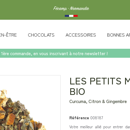
IEN-ÊTRE
CHOCOLATS
ACCESSOIRES
BONNES A
 1ère commande, en vous inscrivant à notre newsletter !
s BIO
LES PETITS 
BIO
Curcuma, Citron & Gingembre
Référence
008187
Votre meilleur allié pour entrer da