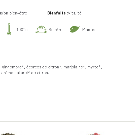
usion bien-être
Bienfaits :
Vitalité
100°c
Soirée
Plantes
 gingembre*, écorces de citron*, marjolaine*, myrte*,
, arôme naturel* de citron.