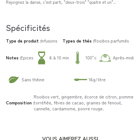
Rejoignez la danse, c'est parti, "deux-trois" "quatre et un"...
Spécificités
Type de produit :
Infusions
Types de thés :
Rooibos parfumés
Notes :
Epices
6 à 10 min
100°c
Après-midi
Sans théine
16g/litre
Rooibos vert, gingembre, écorce de citron, pomme
Composition :
torréfiée, fèves de cacao, graines de fenouil,
cannelle, cardamome, poivre rouge.
VOUS AIMEREZ AUSSI