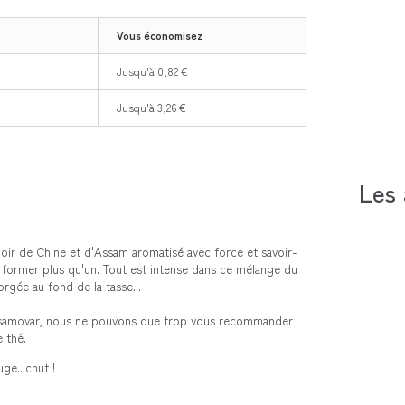
Vous économisez
Jusqu'à 0,82 €
Jusqu'à 3,26 €
Les 
oir de Chine et d'Assam aromatisé avec force et savoir-
e former plus qu'un. Tout est intense dans ce mélange du
orgée au fond de la tasse...
 samovar, nous ne pouvons que trop vous recommander
 thé.
ge...chut !