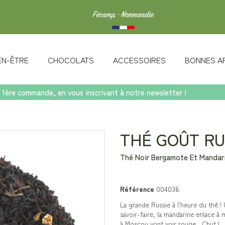
IEN-ÊTRE
CHOCOLATS
ACCESSOIRES
BONNES A
 1ère commande, en vous inscrivant à notre newsletter !
 BIO
THÉ GOÛT RU
Thé Noir Bergamote Et Mandar
Référence
004036
La grande Russie à l'heure du thé !
savoir-faire, la mandarine enlace à
à Moscou vont voir rouge…Chut !