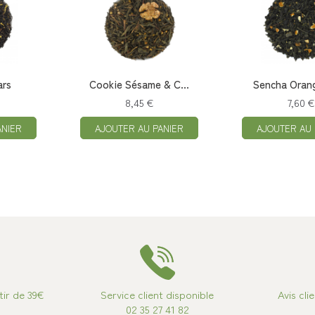
ars
Cookie Sésame & C...
Sencha Orang
8,45 €
7,60 €
ANIER
AJOUTER AU PANIER
AJOUTER AU 
tir de 39€
Service client disponible
Avis cli
02 35 27 41 82