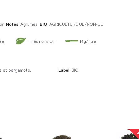
ir
Notes :
Agrumes
BIO :
AGRICULTURE UE/NON-UE
née
Thés noirs OP
14g/litre
ne et bergamote.
Label :
BIO
P