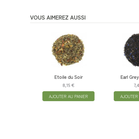
VOUS AIMEREZ AUSSI
V...
Etoile du Soir
Earl Grey Supér
8,15 €
7,40 €
IER
AJOUTER AU PANIER
AJOUTER AU P