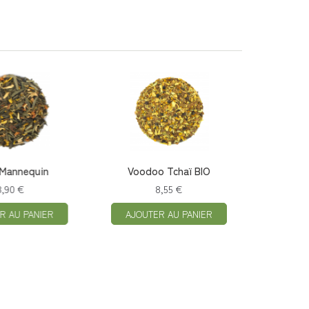
nequin
Voodoo Tchaï BIO
€
8,55 €
PANIER
AJOUTER AU PANIER