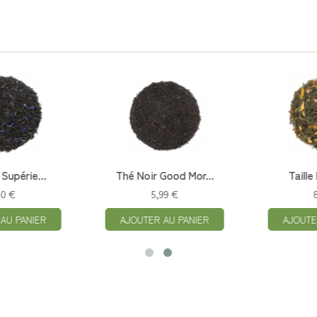
ie...
Thé Noir Good Mor...
Taille Man
5,99 €
8,90 
ANIER
AJOUTER AU PANIER
AJOUTER AU 