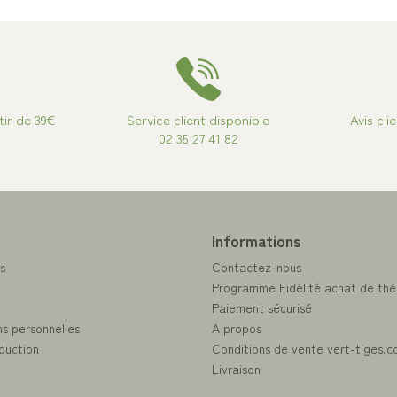
tir de 39€
Service client disponible
Avis cli
02 35 27 41 82
e
Informations
s
Contactez-nous
Programme Fidélité achat de thé
Paiement sécurisé
s personnelles
A propos
duction
Conditions de vente vert-tiges.
Livraison