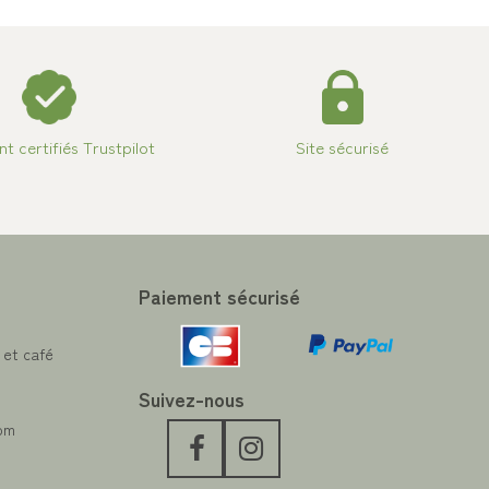
ent certifiés Trustpilot
Site sécurisé
Paiement sécurisé
 et café
Suivez-nous
com