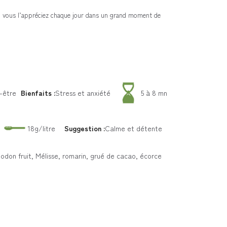
té, vous l’appréciez chaque jour dans un grand moment de
n-être
Bienfaits :
Stress et anxiété
5 à 8 mn
18g/litre
Suggestion :
Calme et détente
hodon fruit, Mélisse, romarin, grué de cacao, écorce