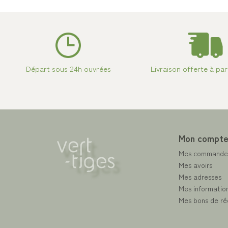
Départ sous 24h ouvrées
Livraison offerte à par
Mon compt
Mes commande
Mes avoirs
Mes adresses
Mes information
Mes bons de ré