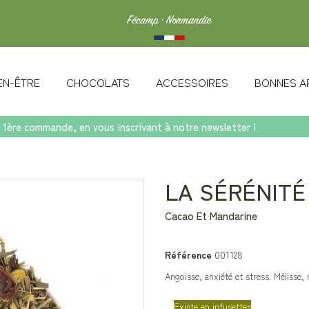
IEN-ÊTRE
CHOCOLATS
ACCESSOIRES
BONNES A
 1ère commande, en vous inscrivant à notre newsletter !
aon
LA SÉRÉNIT
Cacao Et Mandarine
Référence
001128
Angoisse, anxiété et stress. Mélisse,
Existe en infusettes