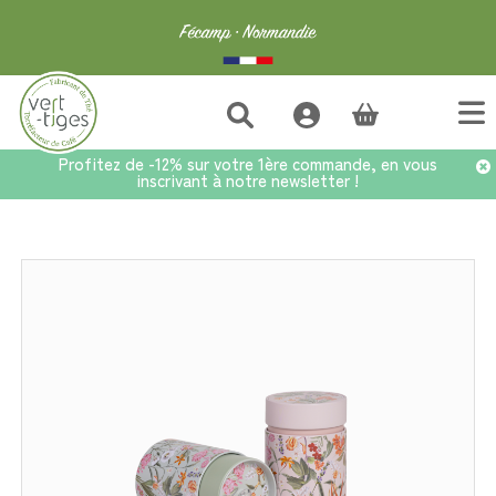
(vide)
Profitez de -12% sur votre 1ère commande, en vous
inscrivant à notre newsletter !
Accueil
>
Accessoires
>
Set 2 boîtes à thé 150g BOHEME