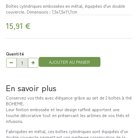
Boîtes cylindriques embossées en métal, équipées d'un double
couvercle. Dimensions : 7,5x7,5x11,7cm
15,91 €
Quantité
AJOUTER AU PANIER
En savoir plus
Conservez vos thés avec élégance grâce au set de 2 boîtes à thé
BOHEME.
Leur finition embossée et leur design raffiné apportent une
touche décorative tout en préservant les arômes de vos thés et
infusions.
Fabriquées en métal, ces boîtes cylindriques sont équipées d’un
double couvercle permettant une meilleure conservation de la