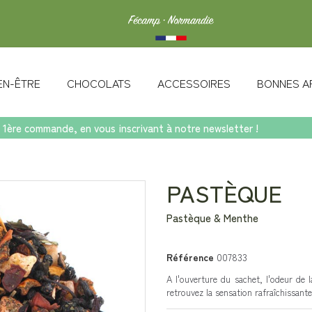
IEN-ÊTRE
CHOCOLATS
ACCESSOIRES
BONNES A
 1ère commande, en vous inscrivant à notre newsletter !
PASTÈQUE
Pastèque & Menthe
Référence
007833
A l'ouverture du sachet, l'odeur de 
retrouvez la sensation rafraîchissante