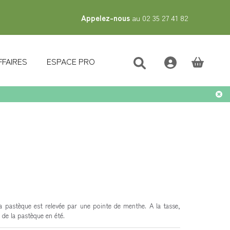
Appelez-nous
au 02 35 27 41 82
FFAIRES
ESPACE PRO
(vide)
la pastèque est relevée par une pointe de menthe. A la tasse,
 de la pastèque en été.