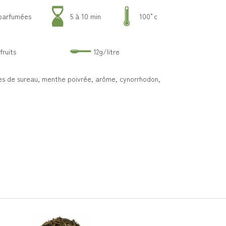
 parfumées
5 à 10 min
100°c
fruits
12g/litre
es de sureau, menthe poivrée, arôme, cynorrhodon,