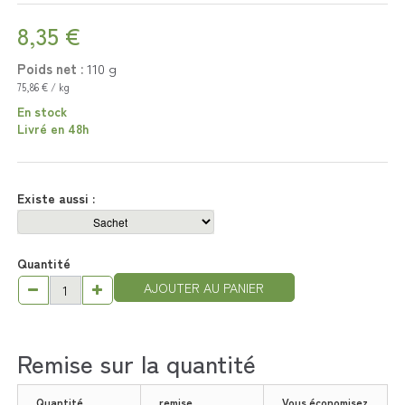
8,35 €
Poids net :
110
g
75,86 € / kg
En stock
Livré en 48h
Existe aussi :
Quantité
AJOUTER AU PANIER
Remise sur la quantité
Quantité
remise
Vous économisez