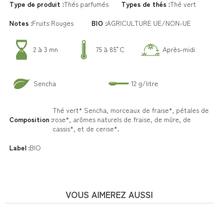
Type de produit :
Thés parfumés
Types de thés :
Thé vert
Notes :
Fruits Rouges
BIO :
AGRICULTURE UE/NON-UE
2 à 3 mn
75 à 85°C
Après-midi
Sencha
12 g/litre
Thé vert* Sencha, morceaux de fraise*, pétales de
Composition :
rose*, arômes naturels de fraise, de mûre, de
cassis*, et de cerise*.
Label :
BIO
VOUS AIMEREZ AUSSI