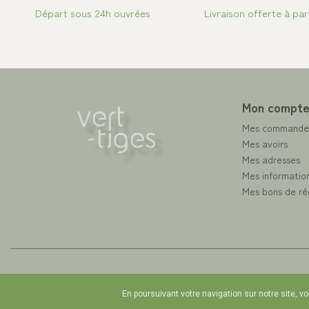
Départ sous 24h ouvrées
Livraison offerte à par
Mon compt
Mes commande
Mes avoirs
Mes adresses
Mes information
Mes bons de ré
En poursuivant votre navigation sur notre site, v