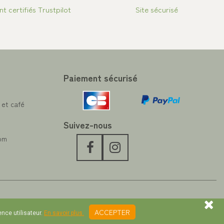
ent certifiés Trustpilot
Site sécurisé
Paiement sécurisé
 et café
Suivez-nous
com
ACCEPTER
ence utilisateur.
En savoir plus.