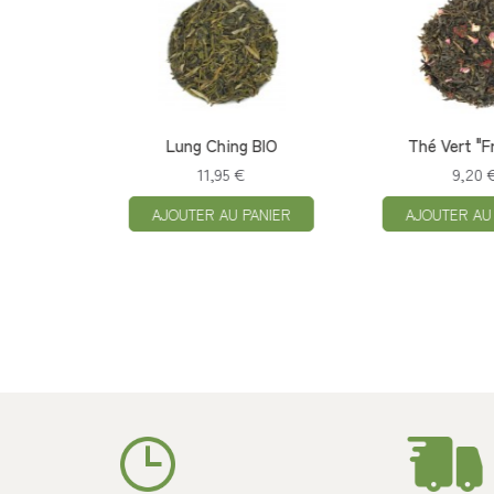
O
Thé Vert "Fruits ...
Sencha Fukujyu
9,20 €
9,20 €
IER
AJOUTER AU PANIER
AJOUTER AU P