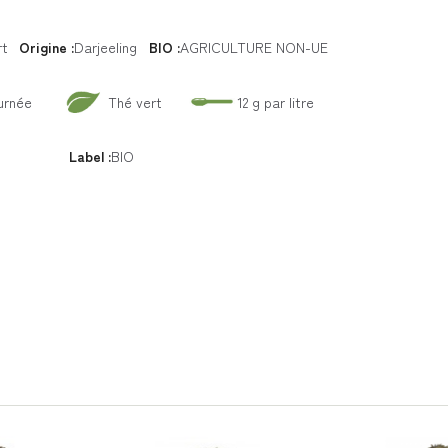
rt
Origine :
Darjeeling
BIO :
AGRICULTURE NON-UE
ournée
Thé vert
12 g par litre
Label :
BIO