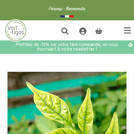
(vide)
Profitez de -12% sur votre 1ère commande, en vous
inscrivant à notre newsletter !
Accueil
>
Bons plans
>
Sets découvertes
>
Set BIO