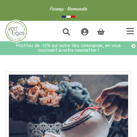
(vide)
Profitez de -12% sur votre 1ère commande, en vous
inscrivant à notre newsletter !
Accueil
>
Bons plans
>
Sets découvertes
>
Set Thés Noirs Parfumés