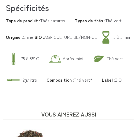
Spécificités
Type de produit :
Thés natures
Types de thés :
Thé vert
Origine :
Chine
BIO :
AGRICULTURE UE/NON-UE
3 à 5 min
75 à 85°C
Après-midi
Thé vert
12g/litre
Composition :
Thé vert*
Label :
BIO
VOUS AIMEREZ AUSSI