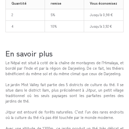
Quantité
remise
Vous économisez
2
5%
Jusqu'à 0,98 €
4
10%
Jusqu'à 3,92 €
En savoir plus
Le Népal est situé à coté de la chaîne de montagnes de l'Himalaya, et
bordé par l'Inde et par la région de Darjeeling. De ce fait,
les théiers
bénéficient du même sol et du même climat que ceux de Darjeeling.
Le jardin Mist Valley fait partie des 5 districts de culture du thé. Il se
situe dans le district Ilam, plus précisément à Jitpur, un petit village
traditionnel où les seuls paysages sont les parfaites pentes des
jardins de thé.
Jitpur est entouré de forêts naturelles. C'est l'un des rares endroits
où la culture du thé n'a pas été touchée par le monde moderne.
Avec une altitude de 1300m, ce jardin produit un thé très délicat et