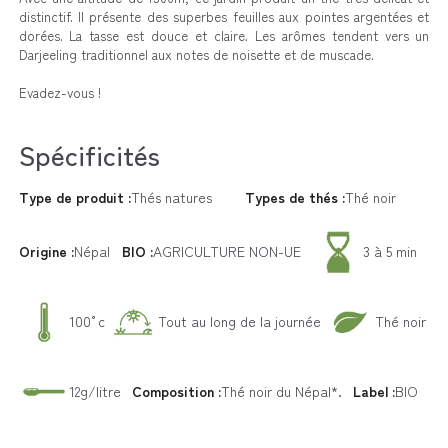
distinctif. Il présente des superbes feuilles aux pointes argentées et
dorées. La tasse est douce et claire. Les arômes tendent vers un
Darjeeling traditionnel aux notes de noisette et de muscade.
Evadez-vous !
Spécificités
Type de produit :
Thés natures
Types de thés :
Thé noir
Origine :
Népal
BIO :
AGRICULTURE NON-UE
3 à 5 min
100°c
Tout au long de la journée
Thé noir
12g/litre
Composition :
Thé noir du Népal*.
Label :
BIO