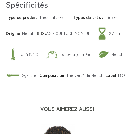
Spécificités
Type de produit :
Thés natures
Types de thés :
Thé vert
Origine :
Népal
BIO :
AGRICULTURE NON-UE
2 à 4 mn
75 à 85°C
Toute la journée
Népal
12g/litre
Composition :
Thé vert* du Népal
Label :
BIO
VOUS AIMEREZ AUSSI