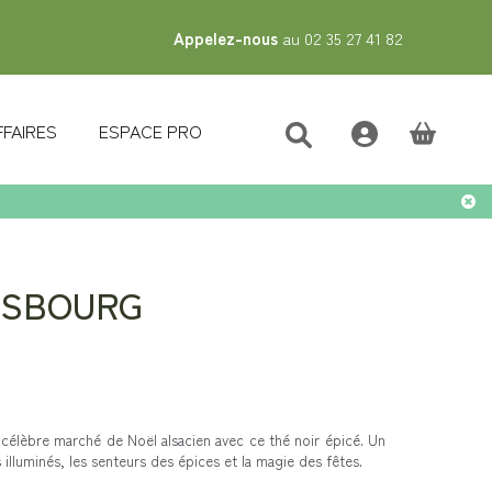
Appelez-nous
au 02 35 27 41 82
FFAIRES
ESPACE PRO
(vide)
ASBOURG
célèbre marché de Noël alsacien avec ce thé noir épicé. Un
s illuminés, les senteurs des épices et la magie des fêtes.