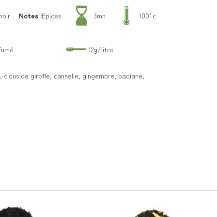
noir
Notes :
Epices
3mn
100°c
rfumé
12g/litre
, clous de girofle, cannelle, gingembre, badiane,