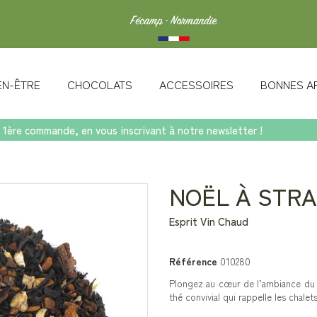
IEN-ÊTRE
CHOCOLATS
ACCESSOIRES
BONNES A
 1ère commande, en vous inscrivant à notre newsletter !
Strasbourg
NOËL À STR
Esprit Vin Chaud
Référence
010280
Plongez au cœur de l’ambiance du 
thé convivial qui rappelle les chalet