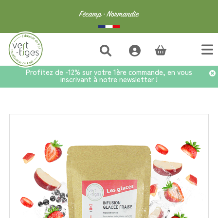
(vide)
Profitez de -12% sur votre 1ère commande, en vous
inscrivant à notre newsletter !
Accueil
>
Tisanes
>
Les glacés
>
Infusion Glacée Fraise