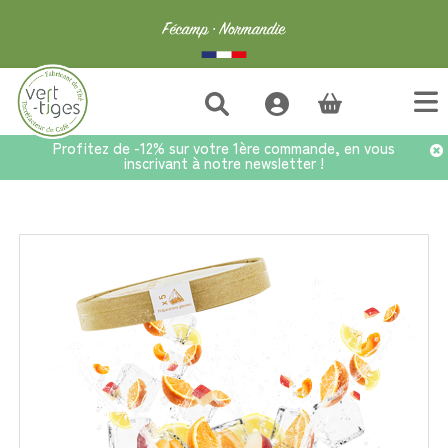
(vide)
Profitez de -12% sur votre 1ère commande, en vous
inscrivant à notre newsletter !
Accueil
>
Tisanes
>
Les glacés
>
Infusion Glacée Orange x5 Infusettes