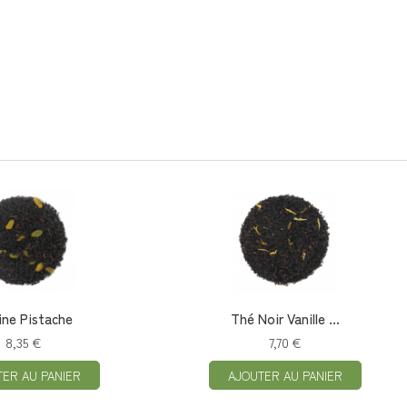
ine Pistache
Thé Noir Vanille ...
8,35 €
7,70 €
TER AU PANIER
AJOUTER AU PANIER