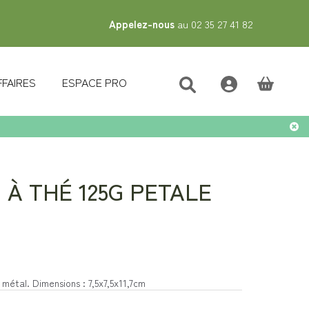
Appelez-nous
au 02 35 27 41 82
FFAIRES
ESPACE PRO
(vide)
 À THÉ 125G PETALE
métal. Dimensions : 7,5x7,5x11,7cm