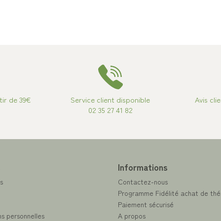
tir de 39€
Service client disponible
Avis cli
02 35 27 41 82
e
Informations
s
Contactez-nous
Programme Fidélité achat de thé
Paiement sécurisé
s personnelles
A propos