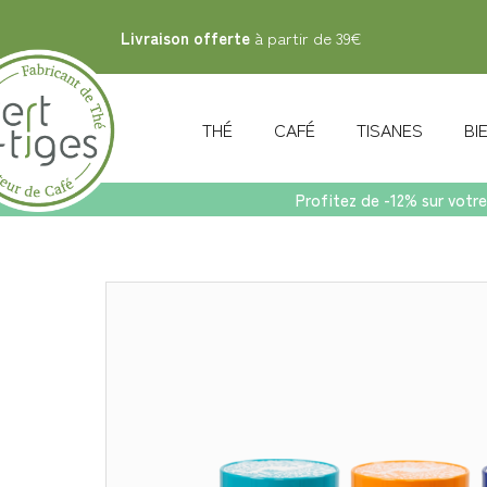
Livraison offerte
à partir de 39€
THÉ
CAFÉ
TISANES
B
Profitez de -12% sur votre
Accueil
>
Accessoires
>
Set 3 boîtes à thé 125g PETALE D'AZUR