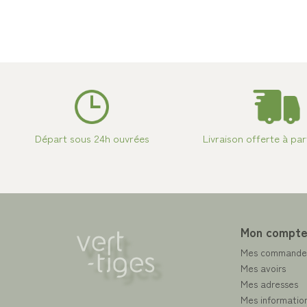
Départ sous 24h ouvrées
Livraison offerte à par
Mon compt
Mes commande
Mes avoirs
Mes adresses
Mes information