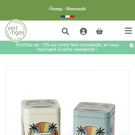
(vide)
Profitez de -12% sur votre 1ère commande, en vous
inscrivant à notre newsletter !
Accueil
>
Accessoires
>
Set 2 boîtes à thé 100g SANTA CRUZ