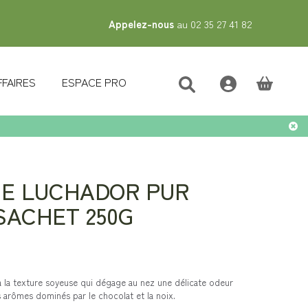
Appelez-nous
au 02 35 27 41 82
FFAIRES
ESPACE PRO
(vide)
UE LUCHADOR PUR
SACHET 250G
à la texture soyeuse qui dégage au nez une délicate odeur
des arômes dominés par le chocolat et la noix.