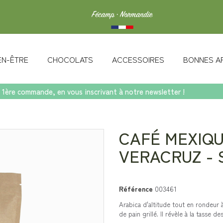
IEN-ÊTRE
CHOCOLATS
ACCESSOIRES
BONNES A
 1ère commande, en vous inscrivant à notre newsletter !
Veracruz - Sachet 250g
CAFÉ MEXIQ
VERACRUZ - 
Référence
003461
Arabica d'altitude tout en rondeur 
de pain grillé. Il révèle à la tasse 