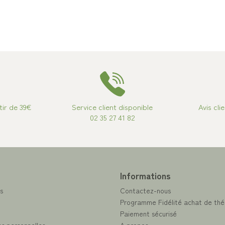
tir de 39€
Service client disponible
Avis cli
02 35 27 41 82
e
Informations
s
Contactez-nous
Programme Fidélité achat de thé
Paiement sécurisé