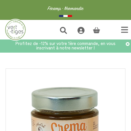
(vide)
Profitez de -12% sur votre 1ère commande, en vous
inscrivant à notre newsletter !
Accueil
>
Chocolats ARACAO
>
Crema Caramel Beurre Salé