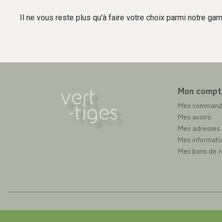
Il ne vous reste plus qu'à faire votre choix parmi notre g
Mon compt
Mes command
Mes avoirs
Mes adresses
Mes informati
Mes bons de r