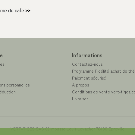
amme de café
>>
e
Informations
es
Contactez-nous
Programme Fidélité achat de thé
Paiement sécurisé
ons personnelles
A propos
éduction
Conditions de vente vert-tiges.
Livraison
VERT-TIGES SAS 62 impasse Louis Levacher 76400 Epreville