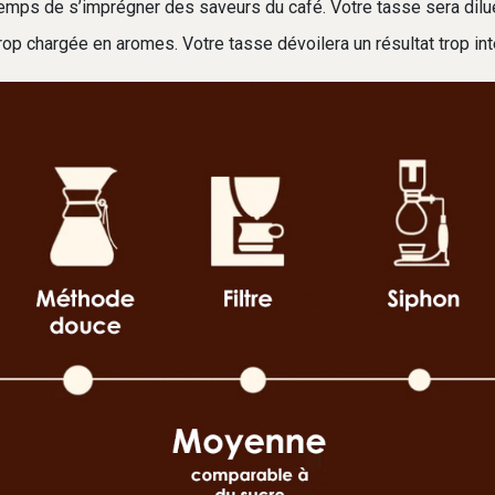
 temps de s’imprégner des saveurs du café. Votre tasse sera dilué
ra trop chargée en aromes. Votre tasse dévoilera un résultat trop