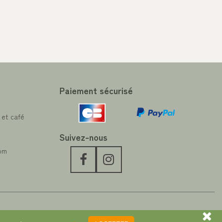
Paiement sécurisé
 et café
Suivez-nous
com