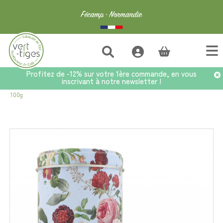
(vide)
Profitez de -12% sur votre 1ère commande, en vous
inscrivant à notre newsletter !
Accueil
>
Bonnes affaires
>
Boîte à Thé Cottage en Métal - Conservation
100g