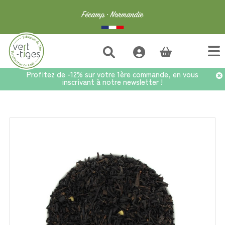
(vide)
Profitez de -12% sur votre 1ère commande, en vous
inscrivant à notre newsletter !
Accueil
>
Bonnes affaires
>
Thé Crème de Marron