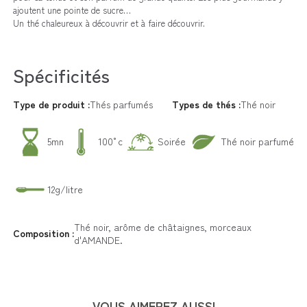
ajoutent une pointe de sucre…
Un thé chaleureux à découvrir et à faire découvrir.
Spécificités
Type de produit :
Thés parfumés
Types de thés :
Thé noir
5mn
100°c
Soirée
Thé noir parfumé
12g/litre
Thé noir, arôme de châtaignes, morceaux
Composition :
d'AMANDE.
VOUS AIMEREZ AUSSI