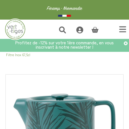
(vide)
Profitez de -12% sur votre 1ère commande, en vous
inscrivant à notre newsletter !
Accueil
>
Bonnes affaires
>
Théière MAJORQUE Émeraude en Grès avec
Filtre Inox 67,5cl