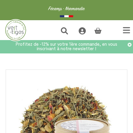
(vide)
Profitez de -12% sur votre 1ère commande, en vous
inscrivant à notre newsletter !
Accueil
>
Thés en infusette
>
Infusettes x25 Etoile du Soir