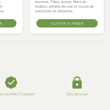
,
Insomnie. Tilleul, avoine, fleurs de
et
houblon, pétales de rose et touche de
tes
miel.Existe en infusettes
ER
AJOUTER AU PANIER
ent certifiés Trustpilot
Site sécurisé