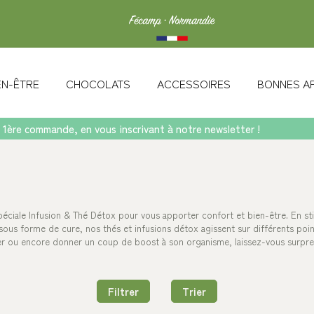
IEN-ÊTRE
CHOCOLATS
ACCESSOIRES
BONNES A
 1ère commande, en vous inscrivant à notre newsletter !
éciale Infusion & Thé Détox pour vous apporter confort et bien-être. En stimul
sous forme de cure, nos thés et infusions détox agissent sur différents poin
er ou encore donner un coup de boost à son organisme, laissez-vous surpren
Filtrer
Trier