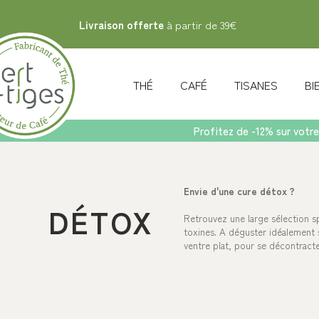
Livraison offerte
à partir de 39€
THÉ
CAFÉ
TISANES
B
Profitez de -12% sur votre
Accueil
>
Tisanes
>
Détox
Envie d'une cure détox ?
DÉTOX
Retrouvez une large sélection sp
toxines. A déguster idéalement 
ventre plat, pour se décontract