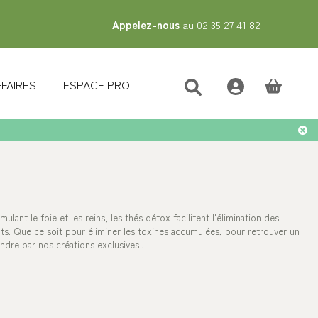
Appelez-nous
au 02 35 27 41 82
FFAIRES
ESPACE PRO
(vide)
ant le foie et les reins, les thés détox facilitent l'élimination des
ts. Que ce soit pour éliminer les toxines accumulées, pour retrouver un
dre par nos créations exclusives !