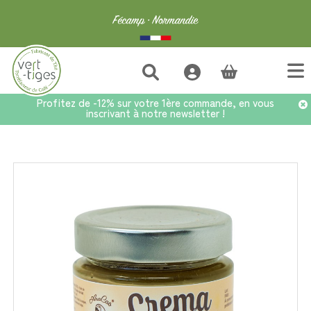
(vide)
Profitez de -12% sur votre 1ère commande, en vous
inscrivant à notre newsletter !
Accueil
>
Chocolats ARACAO
>
Crema Noisette