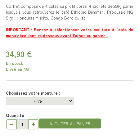
Coffret composé de 4 cafés au profil corsé.
4 sachets de 250g parmi
lesquels vous retrouverez le café Ethiopie Djimmah, Papouasie NG
Sigri, Honduras Miskito, Congo Bord du lac.
IMPORTANT : Pensez à sélectionner votre mouture à l'aide du
menu déroulant ci-dessous avant l'ajout au panier !
34,90 €
En stock
Livré en 48h
Choisissez votre mouture :
Quantité
AJOUTER AU PANIER