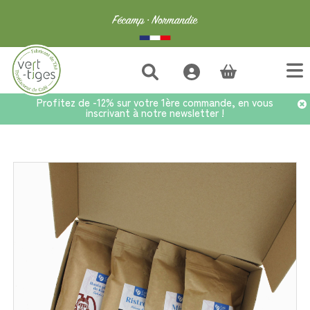
(vide)
Profitez de -12% sur votre 1ère commande, en vous
inscrivant à notre newsletter !
Accueil
>
Café
>
Coffrets cadeaux café
>
Coffret Café 4x250g Corsé